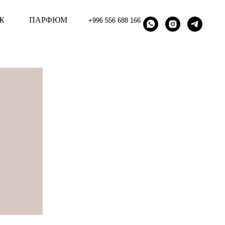
Ж
ПАРФЮМ
+996 556 688 166