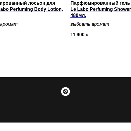
рованный лосьон для
Парфюмированный гель 
Labo Perfuming Body Lotion,
Le Labo Perfuming Shower 
480мл.
 аромат
выбрать аромат
11 900
с.