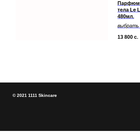
Парфюми
тела Le 
480мл.
выбрать
13 800
с.
© 2021 1111 Skincare