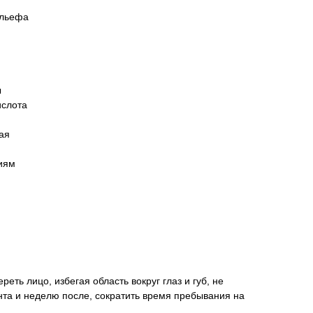
ельефа
ы
ислота
ая
ниям
еть лицо, избегая область вокруг глаз и губ, не
та и неделю после, сократить время пребывания на