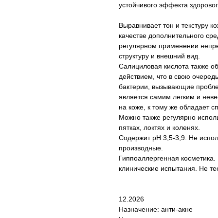
устойчивого эффекта здоровог
Выравнивает тон и текстуру к
качестве дополнительного сре
регулярном применении непре
структуру и внешний вид.
Салициловая кислота также о
действием, что в свою очеред
бактерии, вызывающие пробле
является самим легким и не
на коже, к тому же обладает с
Можно также регулярно исполь
пятках, локтях и коленях.
Содержит рН 3,5-3,9. Не испо
производные.
Гиппоаллергенная косметика.
клинические испытания. Не те
12.2026
Назначение: анти-акне