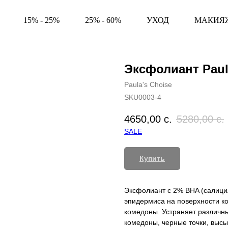
15% - 25%
25% - 60%
УХОД
МАКИЯ
Эксфолиант Paul
Paula's Choise
SKU0003-4
4650,00
с.
5280,00
с.
SALE
Купить
Эксфолиант с 2% BHA (салици
эпидермиса на поверхности ко
комедоны. Устраняет различны
комедоны, черные точки, выс