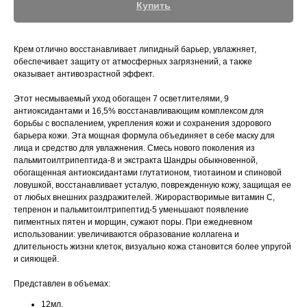
Купить
Крем отлично восстанавливает липидный барьер, увлажняет,
обеспечивает защиту от атмосферных загрязнений, а также
оказывает антивозрастной эффект.
Этот несмываемый уход обогащен 7 осветлителями, 9
антиоксидантами и 16,5% восстанавливающим комплексом для
борьбы с воспалением, укрепления кожи и сохранения здорового
барьера кожи. Эта мощная формула объединяет в себе маску для
лица и средство для увлажнения. Смесь нового поколения из
пальмитоилтрипептида-8 и экстракта Шандры обыкновенной,
обогащенная антиоксидантами глутатионом, тиотаином и спиновой
ловушкой, восстанавливает усталую, поврежденную кожу, защищая ее
от любых внешних раздражителей. Жирорастворимые витамин С,
тепренон и пальмитоилтрипептид-5 уменьшают появление
пигментных пятен и морщин, сужают поры. При ежедневном
использовании: увеличиваются образование коллагена и
длительность жизни клеток, визуально кожа становится более упругой
и сияющей.
Представлен в объемах:
12мл.