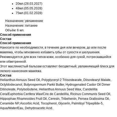
20мл.(28.03.2027)
48мл.(05.05.2028)
75мл.(01.02.2028)
Назначение: увлажнение
Назначение: питание
Объём: 6 мл.
Способ применения
Состав
Способ применения
Наносите по необходимости, в течение дня или вечером, до или после
макияжа, чтобы мгновенно избавить губы от сухости и шелушения.
Рекомендуется для всех типов кожи, особенно для сухой, потрескавшейся
или обветренной.
Этот маслянистый бальзам оставляет бесцветный, увлажняющий блеск для
легкого нанесения макияжа.
Состав
Helianthus Annuus Seed Oil, Polyglyceryl-2 Triisostearate, Diisostearyl Malate,
Octyldodecanol, Butyrospermum Parkii Butter, Hydrogenated Castor Oil Dimer
Dilinoleate, Polyisobutene, Helianthus Annuus Seed Wax, Candelilla
Cera/Euphorbia Cerifera Wax/Cire de Candelilla, Ricinus Communis Seed Oil,
Hippophae Rhamnoides Fruit Oil, Ceresin, Tribehenin, Persea Gratissima Oil,
Ceramide NP, Ascorbic Acid, Tocopherol, Glycerin, Palmitoyl Tripeptide-5,
Aqua/Water/Eau, Dehydroacetic Acid.