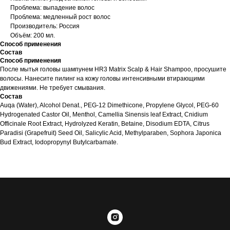
Проблема: выпадение волос
Проблема: медленный рост волос
Производитель: Россия
Объём: 200 мл.
Способ применения
Состав
Способ применения
После мытья головы шампунем HR3 Matrix Scalp & Hair Shampoo, просушите
волосы. Нанесите пилинг на кожу головы интенсивными втирающими
движениями. Не требует смывания.
Состав
Auqa (Water), Alcohol Denat., PEG-12 Dimethicone, Propylene Glycol, PEG-60
Hydrogenated Castor Oil, Menthol, Camellia Sinensis leaf Extract, Cnidium
Officinale Root Extract, Hydrolyzed Keratin, Betaine, Disodium EDTA, Citrus
Paradisi (Grapefruit) Seed Oil, Salicylic Acid, Methylparaben, Sophora Japonica
Bud Extract, Iodopropynyl Butylcarbamate.