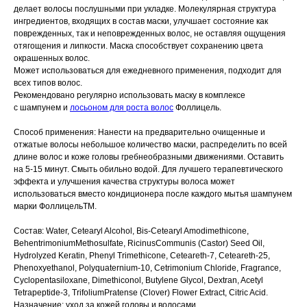
делает волосы послушными при укладке. Молекулярная структура
ингредиентов, входящих в состав маски, улучшает состояние как
поврежденных, так и неповрежденных волос, не оставляя ощущения
отягощения и липкости. Маска способствует сохранению цвета
окрашенных волос.
Может использоваться для ежедневного применения, подходит для
всех типов волос.
Рекомендовано регулярно использовать маску в комплексе
с шампунем и
лосьоном для роста волос
Фоллицель.
Способ применения: Нанести на предварительно очищенные и
отжатые волосы небольшое количество маски, распределить по всей
длине волос и коже головы гребнеобразными движениями. Оставить
на 5-15 минут. Смыть обильно водой. Для лучшего терапевтического
эффекта и улучшения качества структуры волоса может
использоваться вместо кондиционера после каждого мытья шампунем
марки ФоллицельТМ.
Состав: Water, Cetearyl Alcohol, Bis-Cetearyl Amodimethicone,
BehentrimoniumMethosulfate, RicinusCommunis (Castor) Seed Oil,
Hydrolyzed Keratin, Phenyl Trimethicone, Ceteareth-7, Ceteareth-25,
Phenoxyethanol, Polyquaternium-10, Cetrimonium Chloride, Fragrance,
Cyclopentasiloxane, Dimethiconol, Butylene Glycol, Dextran, Acetyl
Tetrapeptide-3, TrifoliumPratense (Clover) Flower Extract, Citric Acid.
Назначение: уход за кожей головы и волосами