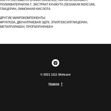
КОРНЯ ЖЕНЬШЕНЯ (PANAX GINSENG), ПИРОКТОНОЛАМИН,
ПОЛИКВАТЕРНИУМ-7, ЭКСТРАКТ КУНЖУТА (SESAMUM INDICUM),
ГЛИЦЕРИН, ЛИМОННАЯ КИСЛОТА
ДРУГИЕ МИКРОКОМПОНЕНТЫ:
ФРУКТОЗА, ДВУНАТРИЕВАЯ ЭДТК, ЭТИЛГЕКСИЛГЛИЦЕРИН,
МЕТИЛПАРАБЕН, ПРОПИЛПАРАБЕН
© 2021 1111 Skincare
Наверх