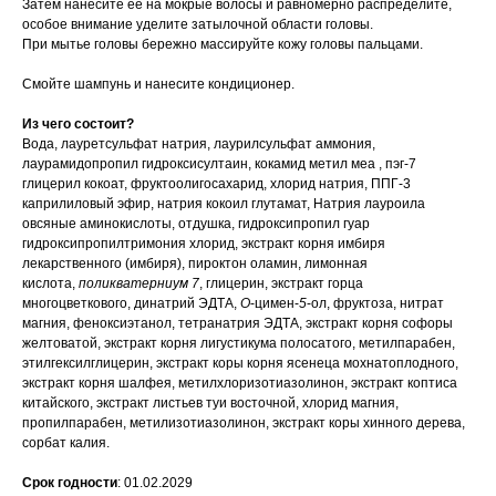
Затем нанесите ее на мокрые волосы и равномерно распределите,
особое внимание уделите затылочной области головы.
При мытье головы бережно массируйте кожу головы пальцами.
Смойте шампунь и нанесите кондиционер.
Из чего состоит?
Вода, лауретсульфат натрия, лаурилсульфат аммония,
лаурамидопропил гидроксисултаин, кокамид метил меа , пэг-7
глицерил кокоат, фруктоолигосахарид, хлорид натрия, ППГ-3
каприлиловый эфир, натрия кокоил глутамат, Натрия лауроила
овсяные аминокислоты, отдушка, гидроксипропил гуар
гидроксипропилтримония хлорид, экстракт корня имбиря
лекарственного (имбиря), пироктон оламин, лимонная
кислота,
поликватерниум 7
, глицерин, экстракт горца
многоцветкового, динатрий ЭДТА,
О
-цимен-
5
-ол, фруктоза, нитрат
магния, феноксиэтанол, тетранатрия ЭДТА, экстракт корня софоры
желтоватой, экстракт корня лигустикума полосатого, метилпарабен,
этилгексилглицерин, экстракт коры корня ясенеца мохнатоплодного,
экстракт корня шалфея, метилхлоризотиазолинон, экстракт коптиса
китайского, экстракт листьев туи восточной, хлорид магния,
пропилпарабен, метилизотиазолинон, экстракт коры хинного дерева,
сорбат калия.
Срок годности
: 01.02.2029