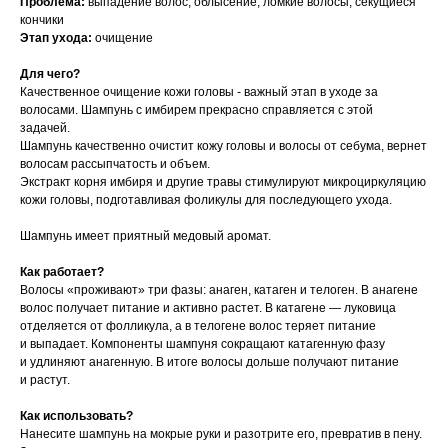
Проблема:
выпадение волос, облысение, ломкие волосы, секущиеся
кончики
Этап ухода:
очищение
Для чего?
Качественное очищение кожи головы - важный этап в уходе за
волосами. Шампунь с имбирем прекрасно справляется с этой
задачей.
Шампунь качественно очистит кожу головы и волосы от себума, вернет
волосам рассыпчатость и объем.
Экстракт корня имбиря и другие травы стимулируют микроциркуляцию
кожи головы, подготавливая фоликулы для последующего ухода.
Шампунь имеет приятный медовый аромат.
Как работает?
Волосы «проживают» три фазы: анаген, катаген и телоген. В анагене
волос получает питание и активно растет. В катагене — луковица
отделяется от фолликула, а в телогене волос теряет питание
и выпадает. Компоненты шампуня сокращают катагенную фазу
и удлиняют анагенную. В итоге волосы дольше получают питание
и растут.⠀
Как использовать?
Нанесите шампунь на мокрые руки и разотрите его, превратив в пену.