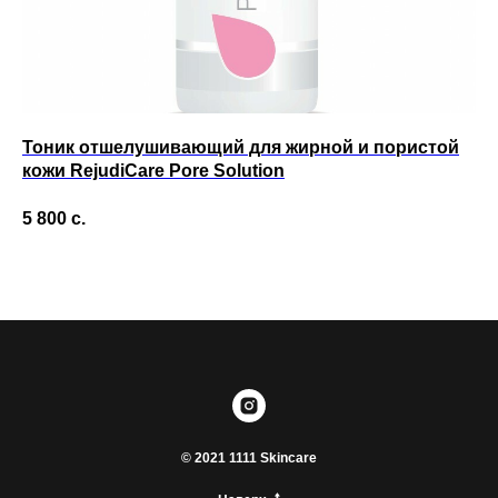
Тоник отшелушивающий для жирной и пористой
Ув
кожи RejudiCare Pore Solution
Is
++
5 800
с.
1 
© 2021 1111 Skincare