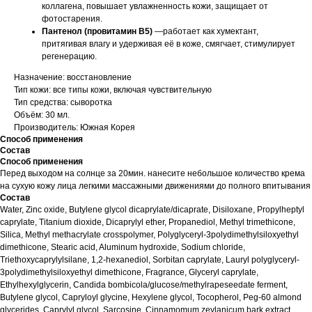
коллагена, повышает увлажненность кожи, защищает от
фотостарения.
Пантенол (провитамин В5)
—работает как хумектант,
притягивая влагу и удерживая её в коже, смягчает, стимулирует
регенерацию.
Назначение: восстановление
Тип кожи: все типы кожи, включая чувствительную
Тип средства: сыворотка
Объём: 30 мл.
Производитель: Южная Корея
Способ применения
Состав
Способ применения
Перед выходом на солнце за 20мин. нанесите небольшое количество крема
на сухую кожу лица легкими массажными движениями до полного впитывания
Состав
Water, Zinc oxide, Butylene glycol dicaprylate/dicaprate, Disiloxane, Propylheptyl
caprylate, Titanium dioxide, Dicaprylyl ether, Propanediol, Methyl trimethicone,
Silica, Methyl methacrylate crosspolymer, Polyglyceryl-3polydimethylsiloxyethyl
dimethicone, Stearic acid, Aluminum hydroxide, Sodium chloride,
Triethoxycaprylylsilane, 1,2-hexanediol, Sorbitan caprylate, Lauryl polyglyceryl-
3polydimethylsiloxyethyl dimethicone, Fragrance, Glyceryl caprylate,
Ethylhexylglycerin, Candida bombicola/glucose/methylrapeseedate ferment,
Butylene glycol, Capryloyl glycine, Hexylene glycol, Tocopherol, Peg-60 almond
glycerides, Caprylyl glycol, Sarcosine, Cinnamomum zeylanicum bark extract,