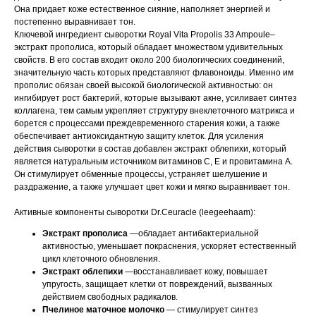
Она придает коже естественное сияние, наполняет энергией и
постепенно выравнивает тон.
Ключевой ингредиент сыворотки Royal Vita Propolis 33 Ampoule–
экстракт прополиса, который обладает множеством удивительных
свойств. В его состав входит около 200 биологических соединений,
значительную часть которых представляют флавоноиды. Именно им
прополис обязан своей высокой биологической активностью: он
ингибирует рост бактерий, которые вызывают акне, усиливает синтез
коллагена, тем самым укрепляет структуру внеклеточного матрикса и
борется с процессами преждевременного старения кожи, а также
обеспечивает антиоксидантную защиту клеток. Для усиления
действия сыворотки в состав добавлен экстракт облепихи, который
является натуральным источником витаминов С, Е и провитамина А.
Он стимулирует обменные процессы, устраняет шелушение и
раздражение, а также улучшает цвет кожи и мягко выравнивает тон.
Активные компоненты сыворотки Dr.Ceuracle (leegeehaam):
Экстракт прополиса
—обладает антибактериальной
активностью, уменьшает покраснения, ускоряет естественный
цикл клеточного обновления.
Экстракт облепихи
—восстанавливает кожу, повышает
упругость, защищает клетки от повреждений, вызванных
действием свободных радикалов.
Пчелиное маточное молочко
— стимулирует синтез