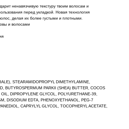
арит ненавязчивую текстуру твоим волосам и
ользования перед укладкой. Новая технология
волос, делая их более густыми и плотными.
ловы и волосами
ия
ÉRALE), STEARAMIDOPROPYL DIMETHYLAMINE,
D, BUTYROSPERMUM PARKII (SHEA) BUTTER, COCOS
 OIL, DIPROPYLENE GLYCOL, POLYURETHANE-39,
M, DISODIUM EDTA, PHENOXYETHANOL, PEG-7
ANEDIOL, CAPRYLYL GLYCOL, TOCOPHERYL ACETATE,