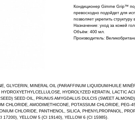
Кондиционер Gimme Grip™ под
превосходно подойдет для исп
позволяет укрепить структуру 
Назначение: уход за кожей го
Объём: 400 мл.
Производитель: Великобритан
E, GLYCERIN, MINERAL OIL (PARAFFINUM LIQUIDUM/HUILE MIN
 HYDROXYETHYLCELLULOSE, HYDROLYZED KERATIN, LACTIC ACI
INSEED) SEED OIL, PRUNUS AMYGDALUS DULCIS (SWEET ALMOND)
 CHLORIDE, AMODIMETHICONE, POTASSIUM CHLORIDE, PEG-45
NIUM CHLORIDE, PANTHENOL, SILICA, PHENYLPROPANOL, PROP
17200), YELLOW 5 (CI 19140), YELLOW 6 (CI 15985).