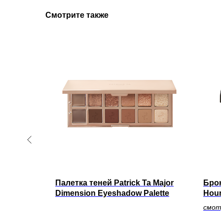
Смотрите также
СЛЕДНИЙ
ette has
Палетка теней Patrick Ta Major
Брон
0 мл.
Dimension Eyeshadow Palette
Hour
!
смот