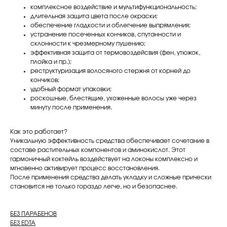
комплексное воздействие и мультифункциональность;
длительная защита цвета после окраски;
обеспечение гладкости и облегчение выпрямления;
устранение посеченных кончиков, спутанности и
склонности к чрезмерному пушению;
эффективная защита от термовоздейсвия (фен, утюжок,
плойка и пр.);
реструктуризация волосяного стержня от корней до
кончиков;
удобный формат упаковки;
роскошные, блестящие, ухоженные волосы уже через
минуту после применения.
Как это работает?
Уникальную эффективность средства обеспечивает сочетание в
составе растительных компонентов и аминокислот. Этот
гармоничный коктейль воздействует на локоны комплексно и
мгновенно активирует процесс восстановления.
После применения средства делать укладку и сложные прически
становится не только гораздо легче, но и безопаснее.
БЕЗ ПАРАБЕНОВ
БЕЗ EDTA