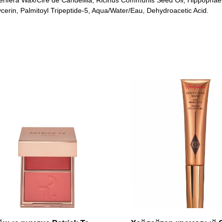
rifera Wax/Cire de Candelilla, Ricinus Communis Seed Oil, Hippophae 
ycerin, Palmitoyl Tripeptide-5, Aqua/Water/Eau, Dehydroacetic Acid.