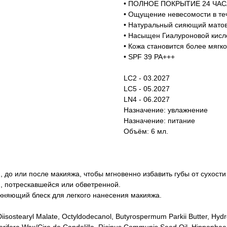
• ПОЛНОЕ ПОКРЫТИЕ 24 ЧАС
• Ощущение невесомости в теч
• Натуральный сияющий матов
• Насыщен Гиалуроновой кисл
• Кожа становится более мягк
• SPF 39 PA+++
LC2 - 03.2027
LC5 - 05.2027
LN4 - 06.2027
Назначение: увлажнение
Назначение: питание
Объём: 6 мл.
, до или после макияжа, чтобы мгновенно избавить губы от сухост
й, потрескавшейся или обветренной.
жняющий блеск для легкого нанесения макияжа.
 Diisostearyl Malate, Octyldodecanol, Butyrospermum Parkii Butter, Hyd