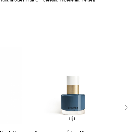
Rhamnoides Fruit Oil, Ceresin, Tribehenin, Persea