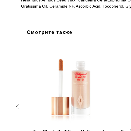
Helianthus Annuus Seed Wax, Candelilla Cera/Euphorbia Ce
Gratissima Oil, Ceramide NP, Ascorbic Acid, Tocopherol, Gl
Смотрите также