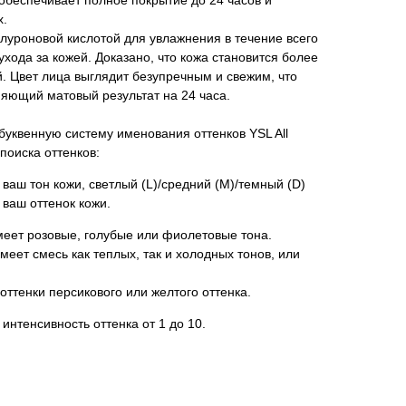
беспечивает полное покрытие до 24 часов и
х.
уроновой кислотой для увлажнения в течение всего
ухода за кожей. Доказано, что кожа становится более
й. Цвет лица выглядит безупречным и свежим, что
яющий матовый результат на 24 часа.
буквенную систему именования оттенков YSL All
поиска оттенков:
ваш тон кожи, светлый (L)/средний (M)/темный (D)
 ваш оттенок кожи.
меет розовые, голубые или фиолетовые тона.
меет смесь как теплых, так и холодных тонов, или
оттенки персикового или желтого оттенка.
интенсивность оттенка от 1 до 10.