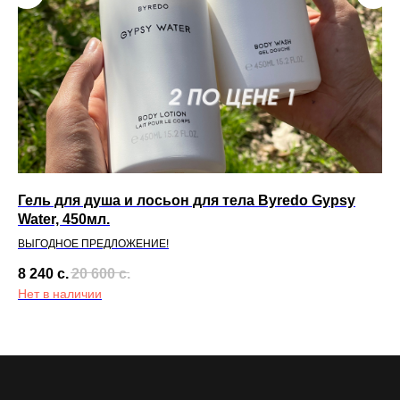
Гель для душа и лосьон для тела Byredo Gypsy
Ша
Water, 450мл.
NY
ВЫГОДНОЕ ПРЕДЛОЖЕНИЕ!
8 240
с.
20 600
с.
2 
Нет в наличии