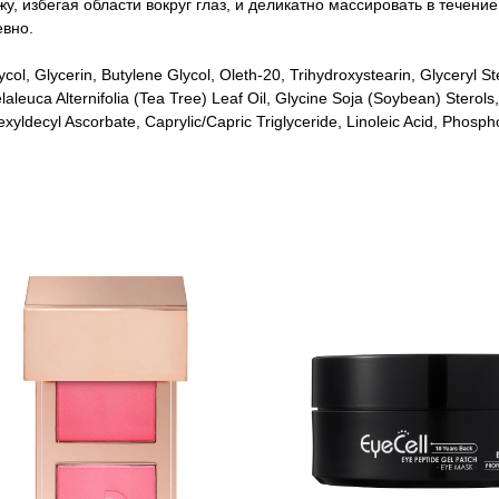
, избегая области вокруг глаз, и деликатно массировать в течение
вно.
l, Glycerin, Butylene Glycol, Oleth-20, Trihydroxystearin, Glyceryl S
aleuca Alternifolia (Tea Tree) Leaf Oil, Glycine Soja (Soybean) Sterol
ahexyldecyl Ascorbate, Caprylic/Capric Triglyceride, Linoleic Acid, Phos