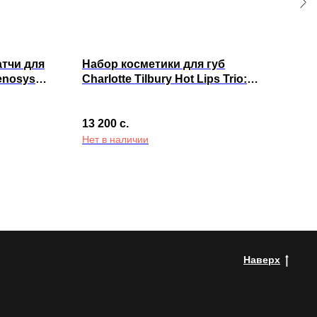
тчи для
Набор косметики для губ
Шам
enosys
Charlotte Tilbury Hot Lips Trio:
вып
el Patch
Lipstick Gift Set
101
Pro
13 200
с.
1 60
Нет в наличии
Наверх