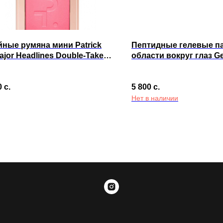
ные румяна мини Patrick
Пептидные гелевые па
ajor Headlines Double-Take
области вокруг глаз G
e & Powder Blush Duo She's
EYECELL Eye Peptide G
Girl
0
с.
5 800
с.
Нет в наличии