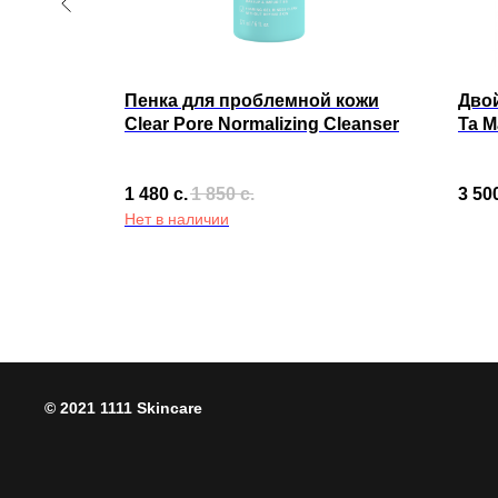
ом
Пенка для проблемной кожи
Двой
 Royal
Clear Pore Normalizing Cleanser
Ta M
e
Crèm
That 
1 480
с.
1 850
с.
3 50
Нет в наличии
© 2021 1111 Skincare