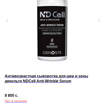
Антивозрастная сыворотка для шеи и зоны
Оч
декольте NDCell Anti-Wrinkle Serum
3 
8 800
с.
Не
Нет в наличии