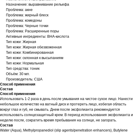
Назначение: выравнивание рельефа
Проблема: акне
Проблема: жирный блеск
Проблема: комедоны
Проблема: Черные точки
Проблема: Расширенные поры
Активные ингредиенты: ВНА-кислота
Тип кожи: Жирная
Тип кожи: Жирная обезвоженная
Тип кожи: Комбинированная
Тип кожи: склонная к высыпаниям
Тип кожи: Нормальная
Тип средства: тоник
Объём: 30 мл.
Производитель: США
Способ применения
Состав
Способ применения
Использовать 1-2 раза в день после умывания на чистое сухое лицо. Нанести
небольшое количество на ватный диск и протереть лицо, избегая область
вокруг глаз и губ, не смывать. Днем после эксфолианта рекомендуется
использовать солнцезащитный крем. В период использования эксфолианта и
неделю после, сократить время пребывания на солнце, не загорать.
Состав
Water (Aqua), Methylpropanediol (slip agents/penetration enhancers), Butylene