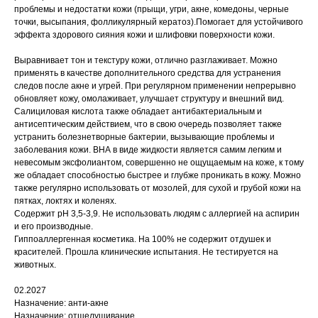
проблемы и недостатки кожи (прыщи, угри, акне, комедоны, черные
точки, высыпания, фолликулярный кератоз).Помогает для устойчивого
эффекта здорового сияния кожи и шлифовки поверхности кожи.
Выравнивает тон и текстуру кожи, отлично разглаживает. Можно
применять в качестве дополнительного средства для устранения
следов после акне и угрей. При регулярном применении непрерывно
обновляет кожу, омолаживает, улучшает структуру и внешний вид.
Салициловая кислота также обладает антибактериальным и
антисептическим действием, что в свою очередь позволяет также
устранить болезнетворные бактерии, вызывающие проблемы и
заболевания кожи. ВНА в виде жидкости является самим легким и
невесомым эксфолиантом, совершенно не ощущаемым на коже, к тому
же обладает способностью быстрее и глубже проникать в кожу. Можно
также регулярно использовать от мозолей, для сухой и грубой кожи на
пятках, локтях и коленях.
Содержит рН 3,5-3,9. Не использовать людям с аллергией на аспирин
и его производные.
Гиппоаллергенная косметика. На 100% не содержит отдушек и
красителей. Прошла клинические испытания. Не тестируется на
животных.
02.2027
Назначение: анти-акне
Назначение: отшелушивание