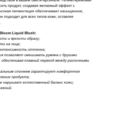
редством в вашем бьюти-арсенале. Гелево-кремовая
осить продукт, создавая желаемый эффект с
ысокая пигментация обеспечивает насыщенное,
е подходит для всех типов кожи, оставляя
.
Bloom Liquid Blush:
сти и яркости образу;
ти на лице;
 интенсивность оттенка;
ия позволяет смешивать румяна с другими
 обеспечивая плавный переход между различными
циальным спонжем гарантирует комфортное
еление продукта;
 не нарушает естественный баланс кожи;
ажений.