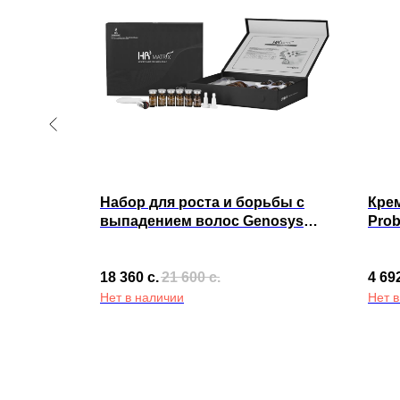
ела Sol
Набор для роста и борьбы с
Крем
reat
выпадением волос Genosys
Prob
HR3 MATRIX MESOPECIA KIT
FOR HAIR & SCALP
18 360
с.
21 600
с.
4 69
Нет в наличии
Нет 