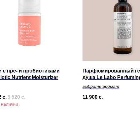
 с пре- и пробиотиками
Парфюмированный ге
iotic Nutrient Moisturizer
душа Le Labo Perfumin
Gel, 480мл.
выбрать аромат
2
с.
5 520
с.
11 900
с.
в наличии