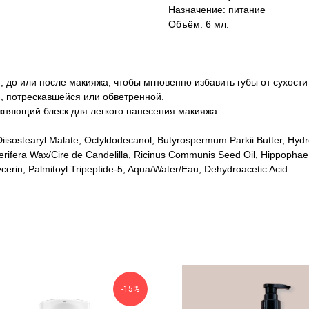
Назначение: питание
Объём: 6 мл.
, до или после макияжа, чтобы мгновенно избавить губы от сухост
й, потрескавшейся или обветренной.
жняющий блеск для легкого нанесения макияжа.
 Diisostearyl Malate, Octyldodecanol, Butyrospermum Parkii Butter, Hyd
rifera Wax/Cire de Candelilla, Ricinus Communis Seed Oil, Hippophae 
ycerin, Palmitoyl Tripeptide-5, Aqua/Water/Eau, Dehydroacetic Acid.
-15%