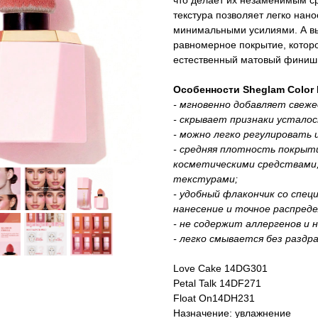
что делает их незаменимым с
текстура позволяет легко нан
минимальными усилиями. А в
равномерное покрытие, которо
естественный матовый финиш
Особенности Sheglam Color 
- мгновенно добавляет свеже
- скрывает признаки усталос
- можно легко регулировать
- средняя плотность покрыт
косметическими средствами,
текстурами;
- удобный флакончик со спе
нанесение и точное распред
- не содержит аллергенов и
- легко смывается без раздр
Love Cake 14DG301
Petal Talk 14DF271
Float On14DH231
Назначение: увлажнение