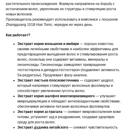
растительного происхождения. Формула направлена на борьбу с
истончением волос, укрепление их структуры и стимуляцию роста
новых волосков.
Производитель рекомендует использовать в комплексе с лосьоном
Zhangguang 101B Hair Tonic, чередую их через день.
Как работает?
Экстракт корня женьшеня и имбиря
— хорошо известны
своими лечебными свойствами и наиболее эффективны для
предотвращения выпадения волос и стимулирования роста
волос, поскольку они содержит витамины, минералы и
гинзенозиды. Гинзенозиды замедляют превращение
тестостерона в дигидростестостерон (подавляют активность
5а-редуктазы). Продлевает фазу анагена.
Экстракт листьев плосковеточника
— содержит цедрол,
который напрямую стимулирует волосяные фолликулы и
способствует увеличению густоты волос.
Экстракт корня шалфея многокорневищного
— улучшает
микроциркуляцию и обладает антиоксидантными свойствами,
обеспечивая активное питание волосяных фолликулов.
Экстракт корня астрагала
— снимает микровоспаления кожи
головы, устраняет зуд и раздражение, создавая здоровую
среду для роста волос.
Экстракт дудника китайского
— снижает чувствительность