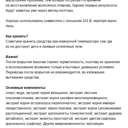
масштабнее проблема, тем больше потребуется времени
на восстановление волосяного покрова. Однако первые результаты
будут заметны уже через месяц-полтора.
Хорошо использовать совместно с лосьоном 101 В, чередуя через
день.
Как хранить?
Советуем хранить средства при комнатной температуре там, где
их не достанут дети и прямые солнечные лучи.
Важно!
После вскрытия баночки теряют герметичность, поэтому их хранение
и использование возможно только в бытовых, домашних условиях.
Перевозка после вскрытия не рекомендуется, во избежание
вытекания средства.
Основные компоненты:
спирт, вода, экстракт корня женьшеня, экстракт листьев
плосковеточника, экстракт корня шалфея многокорневищного,
экстракт корня астрагалуса перепончатого, экстракт корня имбиря
лекарственного, экстракт зёрен персика, экстракт корня сапожниковии
растопыренной, экстракт шизонепеты тонколистной, экстракт дудника
китайского, экстракт эклипты простертой, экстракт цветов сафлора
красильного (сафлор). Другие микрокомпоненты: капсаицин