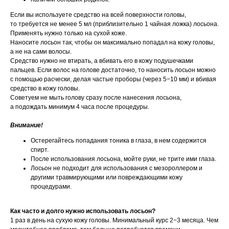
Если вы используете средство на всей поверхности головы,
то требуется не менее 5 мл (приблизительно 1 чайная ложка) лосьона.
Применять нужно только на сухой коже.
Наносите лосьон так, чтобы он максимально попадал на кожу головы,
а не на сами волосы.
Средство нужно не втирать, а вбивать его в кожу подушечками
пальцев. Если волос на голове достаточно, то наносить лосьон можно
с помощью расчески, делая частые проборы (через 5−10 мм) и вбивая
средство в кожу головы.
Советуем не мыть голову сразу после нанесения лосьона,
а подождать минимум 4 часа после процедуры.
Внимание!
Остерегайтесь попадания тоника в глаза, в нем содержится
спирт.
После использования лосьона, мойте руки, не трите ими глаза.
Лосьон не подходит для использования с мезороллером и
другими травмирующими или повреждающими кожу
процедурами.
Как часто и долго нужно использовать лосьон?
1 раз в день на сухую кожу головы. Минимальный курс 2−3 месяца. Чем