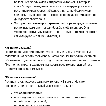
волосяных фолликулов к андрогенам (гормоны, которые
способствуют выпадению волос), стимулирует рост волос,
восстанавливая кровоснабжение и питание фолликулов.
Содержит фитоэстрогены, которые подавляют образование
дигидростестостерона.
Экстракт эклипты простертой и сафлора
— традиционные
восточные компоненты для борьбы с облысением. Они
укрепляют структуру волоса, препятствуют его истончению и
стимулируют «спящие» луковицы.
Как использовать?
Перед первым применением нужно открутить крышку на новом
флаконе и надрезать сверху резиновую пробку. Перед нанесением
обязательно сделайте легкий подготовительный массаж на 3−5 минут.
Плотно прижимая подушечки пальцев к коже головы, двигайтесь
от наружного края к макушке.
Обратите внимание!
Растирать или расчесывать кожу головы НЕ нужно. Не стоит
проводить подготовительный массаж при наличии:
тяжелой гипертонии,
повреждениях кожи, наличии воспалений, нагноений
и грибковых поражений,
наличии больших родинок.