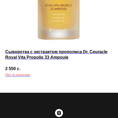
Сыворотка с экстрактом прополиса Dr. Ceuracle
На
Royal Vita Propolis 33 Ampoule
Ch
2 550
с.
7 
Нет в наличии
Не