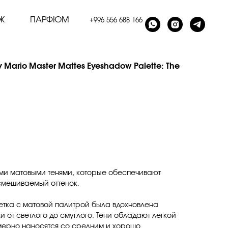
Ж
ПАРФЮМ
+996 556 688 166
Mario Master Mattes Eyeshadow Palette: The
ми матовыми тенями, которые обеспечивают
смешиваемый оттенок.
тка с матовой палитрой была вдохновлена
 от светлого до смуглого. Тени обладают легкой
мерно наносятся со средним и хорошо