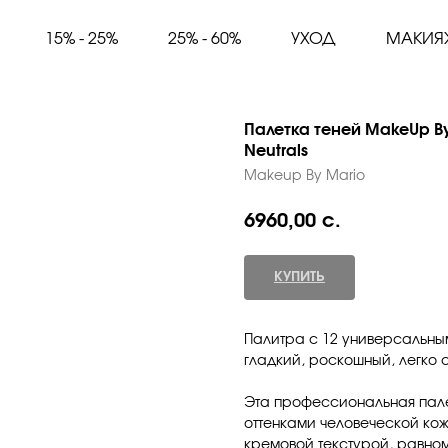
15% - 25%
25% - 60%
УХОД
МАКИЯ
Палетка теней MakeUp By 
Neutrals
Makeup By Mario
6960,00
с.
КУПИТЬ
Палитра с 12 универсальны
гладкий, роскошный, легко 
Эта профессиональная пале
оттенками человеческой кожи
кремовой текстурой, равно