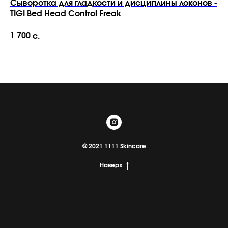
Сыворотка для гладкости и дисциплины локонов -
Ту
TIGI Bed Head Control Freak
In
1 700
4 
с.
© 2021 1111 Skincare
Наверх