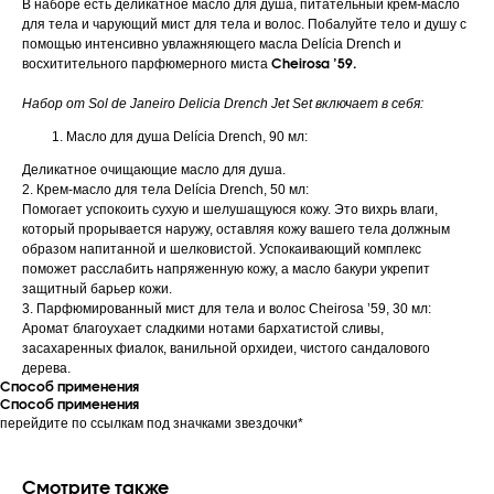
В наборе есть деликатное масло для душа, питательный крем-масло
для тела и чарующий мист для тела и волос. Побалуйте тело и душу с
помощью интенсивно увлажняющего масла Delícia Drench и
восхитительного парфюмерного миста
Cheirosa ’59.
Набор от Sol de Janeiro Delicia Drench Jet Set включает в себя:
Масло для душа Delícia Drench, 90 мл:
Деликатное очищающие масло для душа.
2. Крем-масло для тела Delícia Drench, 50 мл:
Помогает успокоить сухую и шелушащуюся кожу. Это вихрь влаги,
который прорывается наружу, оставляя кожу вашего тела должным
образом напитанной и шелковистой. Успокаивающий комплекс
поможет расслабить напряженную кожу, а масло бакури укрепит
защитный барьер кожи.
3. Парфюмированный мист для тела и волос Cheirosa ’59, 30 мл:
Аромат благоухает сладкими нотами бархатистой сливы,
засахаренных фиалок, ванильной орхидеи, чистого сандалового
дерева.
Способ применения
Способ применения
перейдите по ссылкам под значками звездочки*
Смотрите также